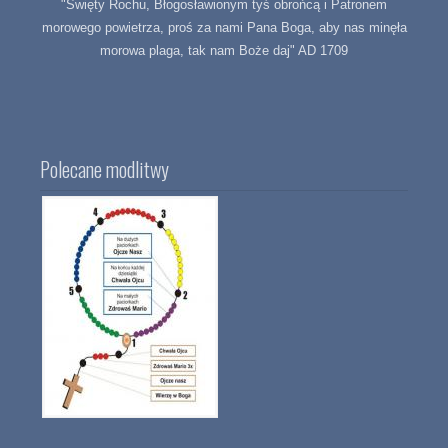
"Święty Rochu, Błogosławionym tyś obrońcą i Patronem
morowego powietrza, proś za nami Pana Boga, aby nas minęła
morowa plaga, tak nam Boże daj" AD 1709
Polecane modlitwy