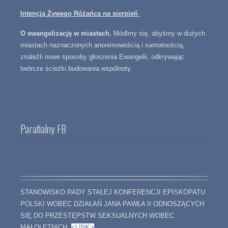
Intencja Żywego Różańca na sierpień
O ewangelizację w miastach.
Módlmy się, abyśmy w dużych
miastach naznaczonych anonimowością i samotnością,
znaleźli nowe sposoby głoszenia Ewangelii, odkrywając
twórcze ścieżki budowania wspólnoty.
Parafialny FB
STANOWISKO RADY STAŁEJ KONFERENCJI EPISKOPATU
POLSKI WOBEC DZIAŁAŃ JANA PAWŁA II ODNOSZĄCYCH
SIĘ DO PRZESTĘPSTW SEKSUALNYCH WOBEC
MAŁOLETNICH
<LINK>